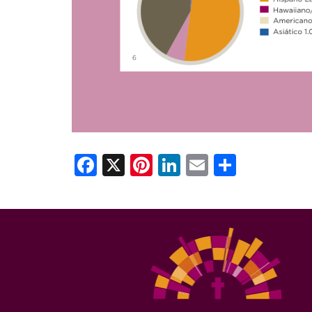
Facebook
X
Pinterest
LinkedIn
Email
Share